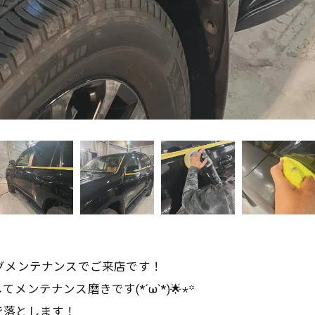
グメンテナンスでご来店です！
テナンス磨きです(*´ω`*)🌟⋆꙳
で落とします！