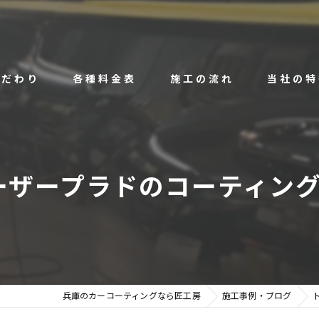
こだわり
各種料金表
施工の流れ
当社の特
種コーティングについて
コーティング料金
ボディコー
artz Glass Coarting
徹底洗車 料金
ボディ磨き
ーザープラドのコーティングメ
ルームクリーニング料金
ルームクリ
愛車のコー
その他パー
兵庫のカーコーティングなら匠工房
施工事例・ブログ